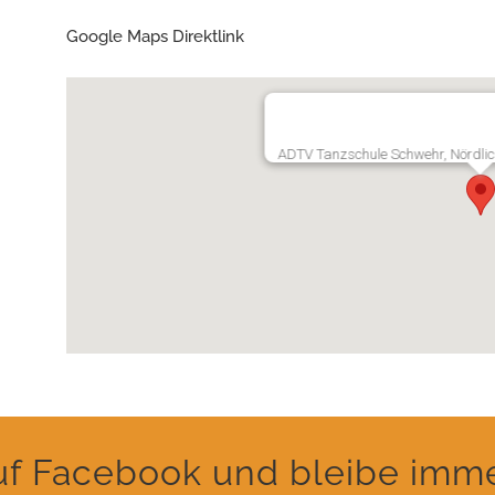
Google Maps Direktlink
ADTV Tanzschule Schwehr, Nördlic
uf Facebook und bleibe immer