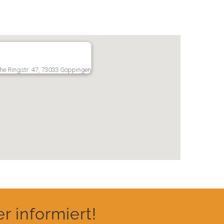
he Ringstr. 47, 73033 Göppingen
 informiert!