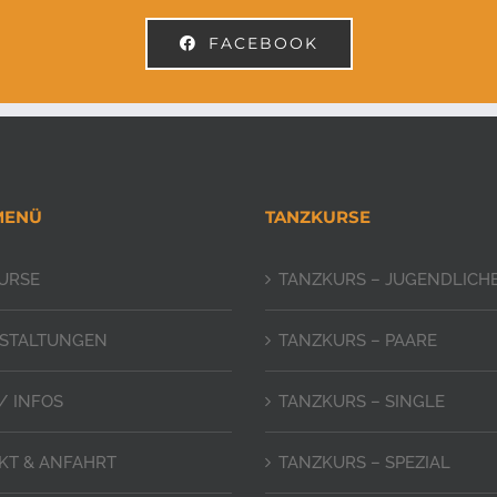
FACEBOOK
MENÜ
TANZKURSE
URSE
TANZKURS – JUGENDLICH
STALTUNGEN
TANZKURS – PAARE
/ INFOS
TANZKURS – SINGLE
KT & ANFAHRT
TANZKURS – SPEZIAL